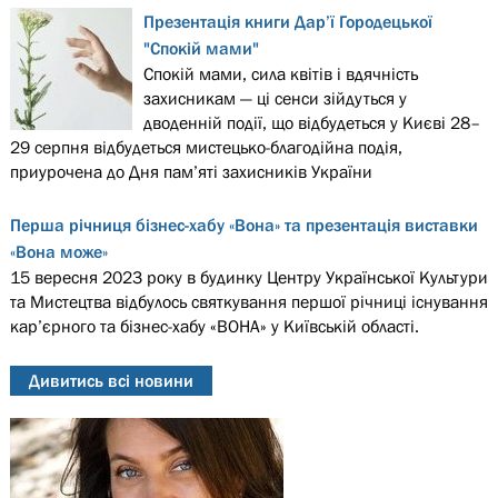
Презентація книги Дар’ї Городецької
"Спокій мами"
Спокій мами, сила квітів і вдячність
захисникам — ці сенси зійдуться у
дводенній події, що відбудеться у Києві 28–
29 серпня відбудеться мистецько-благодійна подія,
приурочена до Дня пам’яті захисників України
Перша річниця бізнес-хабу «Вона» та презентація виставки
«Вона може»
15 вересня 2023 року в будинку Центру Української Культури
та Мистецтва відбулось святкування першої річниці існування
кар’єрного та бізнес-хабу «ВОНА» у Київській області.
Дивитись всі новини