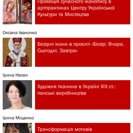
Промоція сучасного іконопису в
артпрактиках Центру Української
Культури та Мистецтва
Оксана Іваночко
Бісерні ікони в проєкті «Бісер: Вчора.
Сьогодні. Завтра»
Ірина Несен
Художня тканина в Україні ХІХ ст.:
панські виробництва
Ірина Міщенко
Трансформація мотивів