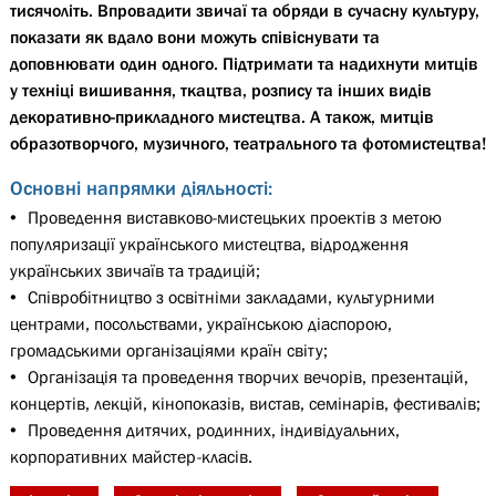
тисячоліть. Впровадити звичаї та обряди в сучасну культуру,
показати як вдало вони можуть співіснувати та
доповнювати один одного. Підтримати та надихнути митців
у техніці вишивання, ткацтва, розпису та інших видів
декоративно-прикладного мистецтва. А також, митців
образотворчого, музичного, театрального та фотомистецтва!
Основні напрямки діяльності:
Проведення виставково-мистецьких проектів з метою
популяризації українського мистецтва, відродження
українських звичаїв та традицій;
Співробітництво з освітніми закладами, культурними
центрами, посольствами, українською діаспорою,
громадськими організаціями країн світу;
Організація та проведення творчих вечорів, презентацій,
концертів, лекцій, кінопоказів, вистав, семінарів, фестивалів;
Проведення дитячих, родинних, індивідуальних,
корпоративних майстер-класів.