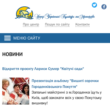
Про центр
Пошук по сайту
Контакти
МЕНЮ САЙТУ
НОВИНИ
Відкриття проєкту Лариси Сумер "Квітучі сади"
Презентація альбому "Вишиті сорочки
Городенківського Покуття"
Запальні майстрині з м.Городенка їдуть у
Київ, щоб закохати всіх у свою Покутську
вишивку!