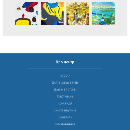
Про центр
Історія
Для відвідувачів
Для майстрів
Партнери
Команда
Книга відгуків
Контакти
Засновники