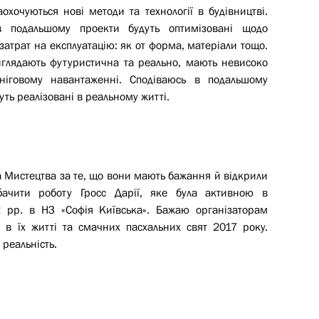
хочуються нові методи та технології в будівництві.
 в подальшому проекти будуть оптимізовані щодо
атрат на експлуатацію: як от форма, матеріали тощо.
иглядають футуристична та реально, мають невисоко
іговому навантаженні. Сподіваюсь в подальшому
ть реалізовані в реальному житті.
 Мистецтва за те, що вони мають бажання й відкрили
бачити роботу Гросс Дарії, яке була активною в
 рр. в НЗ «Софія Київська». Бажаю організаторам
в їх житті та смачних пасхальних свят 2017 року.
 реальність.