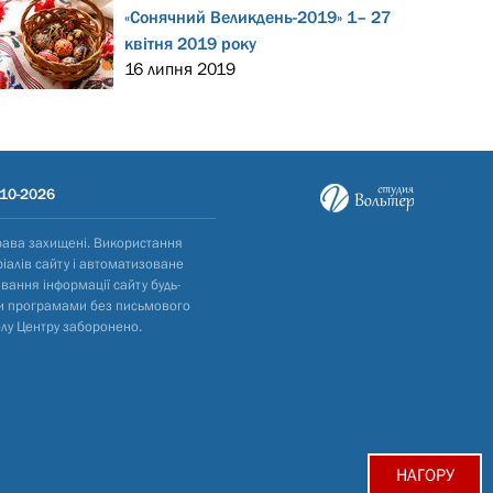
«Сонячний Великдень-2019» 1– 27
квітня 2019 року
16 липня 2019
10-2026
рава захищені. Використання
іалів сайту і автоматизоване
вання інформації сайту будь-
и програмами без письмового
лу Центру заборонено.
НАГОРУ