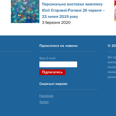
Персональна виставка живопису
Юлії Єгорової-Рогової 26 червня –
23 липня 2019 року
3 березня 2020
Підписатися на новини:
© 20
Всі п
Ваш E-mail
матер
копію
яким
дозво
Соціальні мережі:
Facebook
Twitter