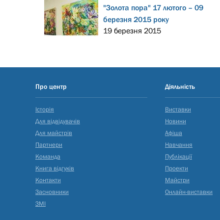
"Золота пора" 17 лютого – 09
березня 2015 року
19 березня 2015
Про центр
Діяльність
Історія
Виставки
Для відвідувачів
Новини
Для майстрів
Афіша
Партнери
Навчання
Команда
Публікації
Книга відгуків
Проекти
Контакти
Майстри
Засновники
Онлайн-виставки
ЗМІ