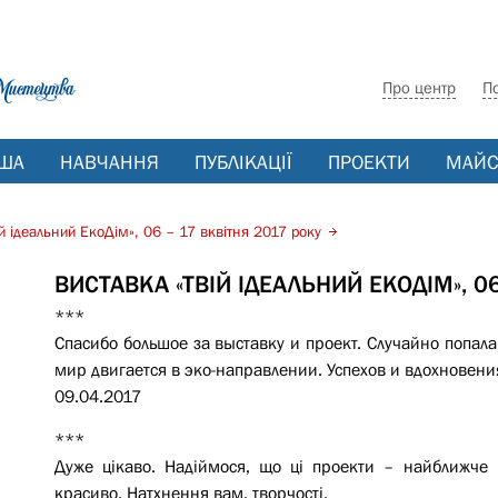
Про центр
П
ША
НАВЧАННЯ
ПУБЛІКАЦІЇ
ПРОЕКТИ
МАЙС
ій ідеальний ЕкоДім», 06 – 17 вквітня 2017 року
ВИСТАВКА «ТВІЙ ІДЕАЛЬНИЙ ЕКОДІМ», 0
***
Спасибо большое за выставку и проект. Случайно попала
мир двигается в эко-направлении. Успехов и вдохновени
09.04.2017
***
Дуже цікаво. Надіймося, що ці проекти – найближче 
красиво. Натхнення вам, творчості.