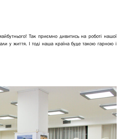
майбутнього! Так приємно дивитись на роботі нашої
али у життя. І тоді наша країна буде такою гарною і