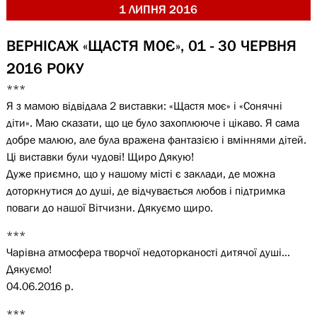
1 ЛИПНЯ 2016
ВЕРНІСАЖ «ЩАСТЯ МОЄ», 01 - 30 ЧЕРВНЯ
2016 РОКУ
***
Я з мамою відвідала 2 виставки: «Щастя моє» і «Сонячні
діти». Маю сказати, що це було захоплююче і цікаво. Я сама
добре малюю, але була вражена фантазією і вміннями дітей.
Ці виставки були чудові! Щиро Дякую!
Дуже приємно, що у нашому місті є заклади, де можна
доторкнутися до душі, де відчувається любов і підтримка
поваги до нашої Вітчизни. Дякуємо щиро.
***
Чарівна атмосфера творчої недоторканості дитячої душі…
Дякуємо!
04.06.2016 р.
***