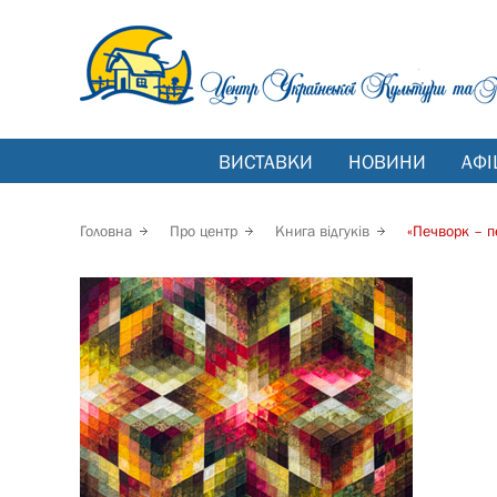
ВИСТАВКИ
НОВИНИ
АФІ
Головна
Про центр
Книга відгуків
«Печворк – п