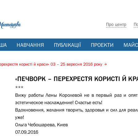
Про центр
П
ША
НАВЧАННЯ
ПУБЛІКАЦІЇ
ПРОЕКТИ
МАЙС
ерехрестя користі й краси» 03 – 25 вересня 2016 року
«ПЕЧВОРК – ПЕРЕХРЕСТЯ КОРИСТІ Й КР
***
Вижу работы Лены Королевой не в первый раз и опять 
эстетическое наслаждение! Счастье есть!
Вдохновения, желания творить, здоровья и сил для реали
уже!
Ольга Чебошарева, Киев
07.09.2016