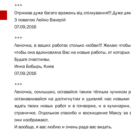
***
Отримав дуже багато вражень від спілкування!!! Дуже дя
З повагою Лейко Валерій
07.09.2016
***
Леночка, в ваших работах столько любви!!! Желаю чтоб
чтобы она вдохновляла Вас на новые работы, от которы
Будьте счастливы.
Инна Бобырь, Киев
07.09.2016
***
Леночка, солнышко, оставайся таким тёплым лучиком р
останавливайся на достигнутом и удивляй нас новыми
ждать твоих новых работ и в пэчворке, и в кулинарии,
страничке. Отдельное спасибо и восхищение Максу за ф
они изображают.
И вообще, я вас люблю и очень рада вас видеть.