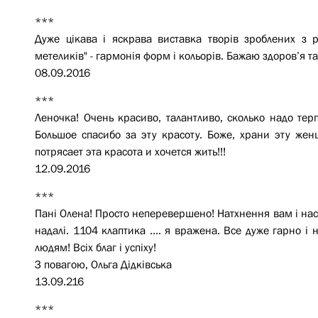
***
Дуже цікава і яскрава виставка творів зроблених з
метеликів" - гармонія форм і кольорів. Бажаю здоров’я та
08.09.2016
***
Леночка! Очень красиво, талантливо, сколько надо терп
Большое спасибо за эту красоту. Боже, храни эту жен
потрясает эта красота и хочется жить!!!
12.09.2016
***
Пані Олена! Просто неперевершено! Натхнення вам і насн
надалі. 1104 клаптика .... я вражена. Все дуже гарно і не
людям! Всіх благ і успіху!
З повагою, Ольга Дідківська
13.09.216
***