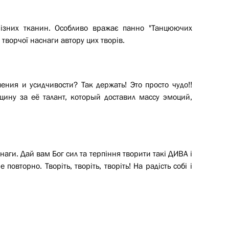
 різних тканин. Особливо вражає панно "Танцюючих
 творчої наснаги автору цих творів.
ения и усидчивости? Так держать! Это просто чудо!!
щину за её талант, который доставил массу эмоций,
аги. Дай вам Бог сил та терпіння творити такі ДИВА і
 повторно. Творіть, творіть, творіть! На радість собі і