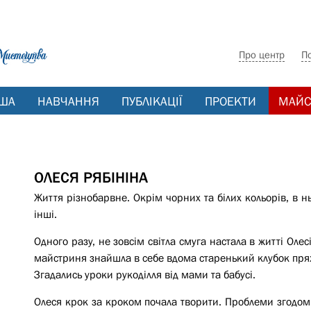
Про центр
П
ША
НАВЧАННЯ
ПУБЛІКАЦІЇ
ПРОЕКТИ
МАЙС
ОЛЕСЯ РЯБІНІНА
Життя різнобарвне. Окрім чорних та білих кольорів, в нь
інші.
Одного разу, не зовсім світла смуга настала в житті Олес
майстриня знайшла в себе вдома старенький клубок пряжі 
Згадались уроки рукоділля від мами та бабусі.
Олеся крок за кроком почала творити. Проблеми згодом 