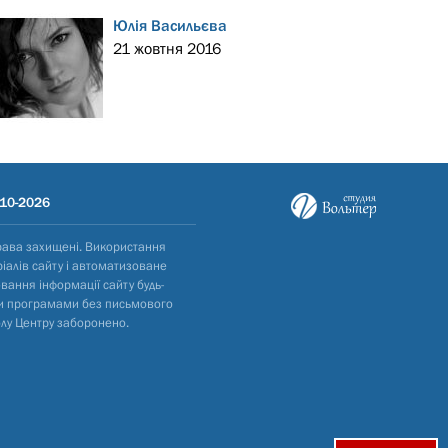
Юлія Васильєва
21 жовтня 2016
10-2026
рава захищені. Використання
іалів сайту і автоматизоване
вання інформації сайту будь-
и програмами без письмового
лу Центру заборонено.