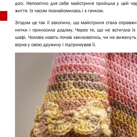
досі. Непомітно для себе майстриня прийшла у цей ча
життя. Із часом познайомилась і з гачком.
Згодом це так її захопило, що майстриня стала справжн
нитки і приносила додому. Через те, що не встигала їх
шафі. Чоловік навіть почав хвилюватись, чи не виженуть 
вірив у свою дружину і підтримував її.