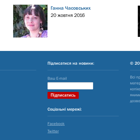
Ганна Часовських
20 жовтня 2016
Підписатися на новини:
© 20
Всі п
Ваш E-mail
матер
копію
яким
дозво
Соціальні мережі:
Facebook
Twitter