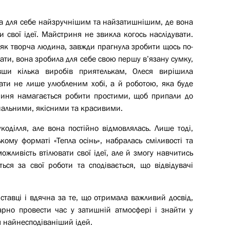
ла для себе найзручнішим та найзатишнішим, де вона
 свої ідеї. Майстриня не звикла когось наслідувати.
, як творча людина, завжди прагнула зробити щось по-
увати, вона зробила для себе свою першу в’язану сумку,
вши кілька виробів приятелькам, Олеся вирішила
ати не лише улюбленим хобі, а й роботою, яка буде
триня намагається робити простими, щоб припали до
гінальними, якісними та красивими.
ділля, але вона постійно відмовлялась. Лише тоді,
ому форматі «Тепла осінь», набралась сміливості та
ожливість втілювати свої ідеї, але й змогу навчитись
ься за свої роботи та сподівається, що відвідувачі
ставці і вдячна за те, що отримала важливий досвід,
гарно провести час у затишній атмосфері і знайти у
я найнесподіваніший ідей.