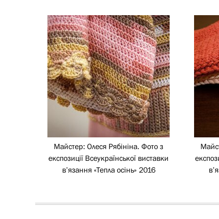
Майстер: Олеся Рябініна. Фото з
Майст
експозиції Всеукраїнської виставки
експоз
в’язання «Тепла осінь» 2016
в’я