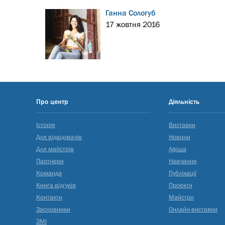
Ганна Сологуб
17 жовтня 2016
Про центр
Діяльність
Історія
Виставки
Для відвідувачів
Новини
Для майстрів
Афіша
Партнери
Навчання
Команда
Публікації
Книга відгуків
Проекти
Контакти
Майстри
Засновники
Онлайн-виставки
ЗМІ