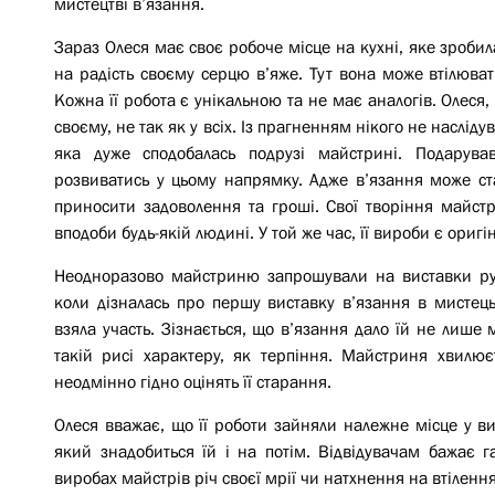
мистецтві в’язання.
Зараз Олеся має своє робоче місце на кухні, яке зроби
на радість своєму серцю в’яже. Тут вона може втілювати
Кожна її робота є унікальною та не має аналогів. Олеся
своєму, не так як у всіх. Із прагненням нікого не наслід
яка дуже сподобалась подрузі майстрині. Подарува
розвиватись у цьому напрямку. Адже в’язання може ст
приносити задоволення та гроші. Свої творіння майс
вподоби будь-якій людині. У той же час, її вироби є ори
Неодноразово майстриню запрошували на виставки руко
коли дізналась про першу виставку в’язання в мистецьк
взяла участь. Зізнається, що в’язання дало їй не лише м
такій рисі характеру, як терпіння. Майстриня хвилюєт
неодмінно гідно оцінять її старання.
Олеся вважає, що її роботи зайняли належне місце у ви
який знадобиться їй і на потім. Відвідувачам бажає 
виробах майстрів річ своєї мрії чи натхнення на втіленн