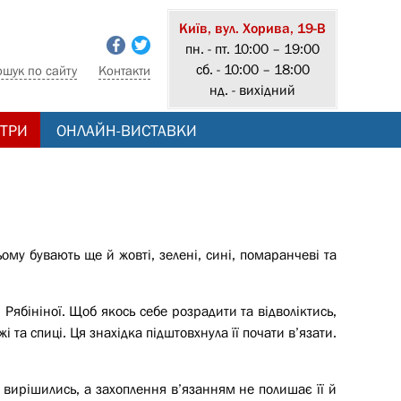
Київ, вул. Хорива, 19-В
пн. - пт. 10:00 – 19:00
сб. - 10:00 – 18:00
ошук по сайту
Контакти
нд. - вихідний
ТРИ
ОНЛАЙН-ВИСТАВКИ
ому бувають ще й жовті, зелені, сині, помаранчеві та
і Рябініної. Щоб якось себе розрадити та відволіктись,
та спиці. Ця знахідка підштовхнула її почати в’язати.
вирішились, а захоплення в’язанням не полишає її й