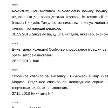
***
Колективу цієї виставки висловлюємо велику подяку
відношення до творів дитячих іграшок, їх технології ст
батьків і дідусів. Тому, що ця виставка виховує любов д
гачком і усі народні ремесла.
26.12.2013 Дякуємо від душі! Викладач, інженер, економ
***
Дуже гарна колекція! Особливо сподобалися іграшки зв’я
організаторам виставки!
26.12.2013 Ніна
***
Огромное спасибо за выставку!!! Окунулась в мир ска
Мороза. Отдельное спасибо за новогоднюю серию кн
творческих идей, их воплощения.
27.12.2013 Никитина Н.Г
***