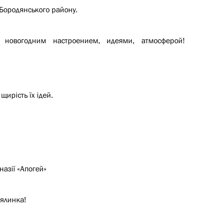
в Бородянського району.
 новогодним настроением, идеями, атмосферой!
щирість їх ідей.
назії «Апогей»
 ялинка!