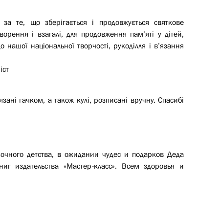
 за те, що зберігається і продовжується святкове
ворення і взагалі, для продовження пам’яті у дітей,
о нашої національної творчості, рукоділля і в’язання
іст
зані гачком, а також кулі, розписані вручну. Спасибі
зочного детства, в ожидании чудес и подарков Деда
иг издательства «Мастер-класс». Всем здоровья и