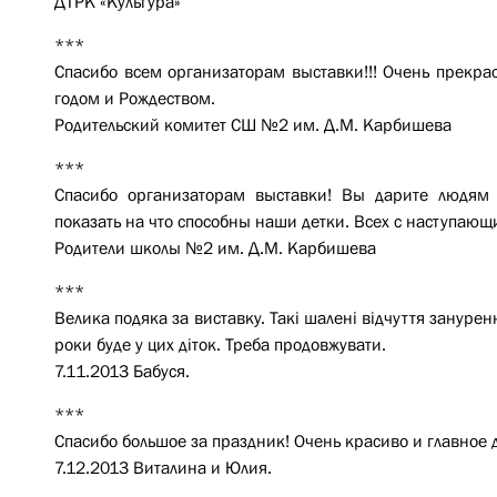
ДТРК «Культура»
***
Спасибо всем организаторам выставки!!! Очень прекра
годом и Рождеством.
Родительский комитет СШ №2 им. Д.М. Карбишева
***
Спасибо организаторам выставки! Вы дарите людям 
показать на что способны наши детки. Всех с наступаю
Родители школы №2 им. Д.М. Карбишева
***
Велика подяка за виставку. Такі шалені відчуття занурен
роки буде у цих діток. Треба продовжувати.
7.11.2013 Бабуся.
***
Спасибо большое за праздник! Очень красиво и главное 
7.12.2013 Виталина и Юлия.