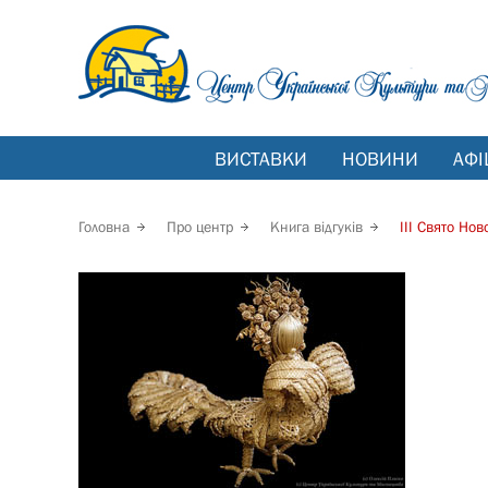
ВИСТАВКИ
НОВИНИ
АФІ
Головна
Про центр
Книга відгуків
ІІІ Свято Нов