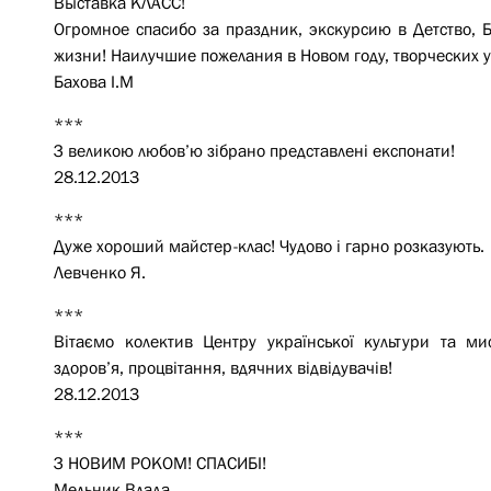
Выставка КЛАСС!
Огромное спасибо за праздник, экскурсию в Детство, 
жизни! Наилучшие пожелания в Новом году, творческих у
Бахова І.М
***
З великою любов’ю зібрано представлені експонати!
28.12.2013
***
Дуже хороший майстер-клас! Чудово і гарно розказують.
Левченко Я.
***
Вітаємо колектив Центру української культури та м
здоров’я, процвітання, вдячних відвідувачів!
28.12.2013
***
З НОВИМ РОКОМ! СПАСИБІ!
Мельник Влада