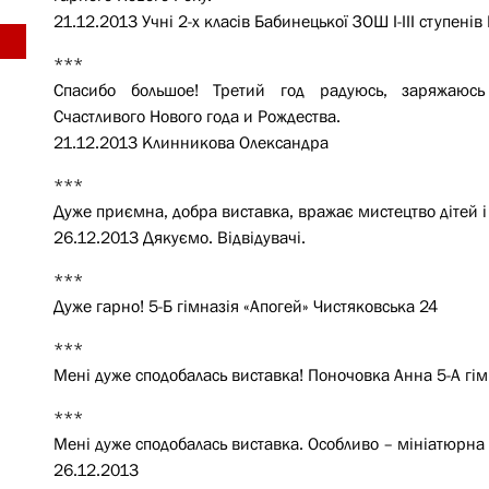
21.12.2013 Учні 2-х класів Бабинецької ЗОШ I-III ступені
***
Спасибо большое! Третий год радуюсь, заряжаюсь
Счастливого Нового года и Рождества.
21.12.2013 Клинникова Олександра
***
Дуже приємна, добра виставка, вражає мистецтво дітей і 
26.12.2013 Дякуємо. Відвідувачі.
***
Дуже гарно! 5-Б гімназія «Апогей» Чистяковська 24
***
Мені дуже сподобалась виставка! Поночовка Анна 5-А гім
***
Мені дуже сподобалась виставка. Особливо – мініатюрна
26.12.2013