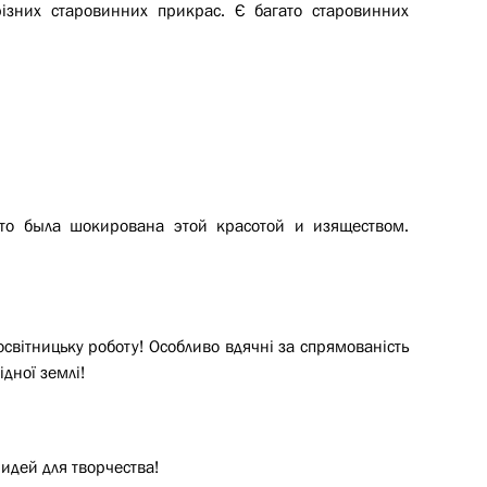
різних старовинних прикрас. Є багато старовинних
сто была шокирована этой красотой и изяществом.
освітницьку роботу! Особливо вдячні за спрямованість
ідної землі!
идей для творчества!