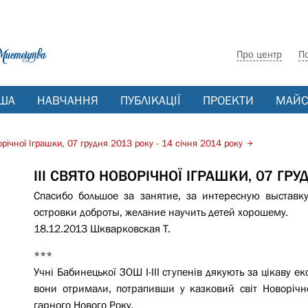
Про центр
П
ША
НАВЧАННЯ
ПУБЛІКАЦІЇ
ПРОЕКТИ
МАЙС
орічної Іграшки, 07 грудня 2013 року - 14 січня 2014 року
ІІІ СВЯТО НОВОРІЧНОЇ ІГРАШКИ, 07 ГРУ
Спасибо большое за занятие, за интересную выставку
островки доброты, желание научить детей хорошему.
18.12.2013 Шкварковская Т.
***
Учні Бабинецької ЗОШ I-III ступенів дякують за цікаву е
вони отримали, потрапивши у казковий світ Новорічн
гарного Нового Року.