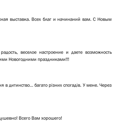
сная выставка. Всех благ и начинаний вам. С Новым
радость, веселое настроение и даете возможность
щими Новогодними праздниками!!!
ня в дитинство… багато різних спогадів. У мене. Через
душевно! Всего Вам хорошего!