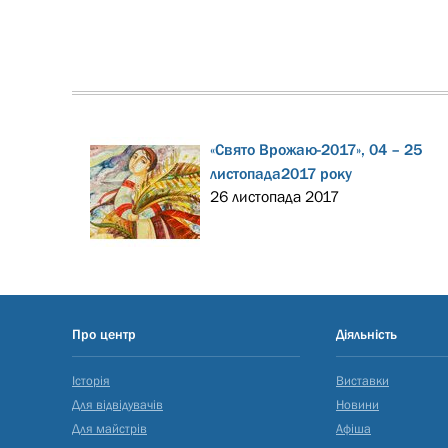
«Свято Врожаю-2017», 04 – 25
листопада2017 року
26 листопада 2017
Про центр
Діяльність
Історія
Виставки
Для відвідувачів
Новини
Для майстрів
Афіша