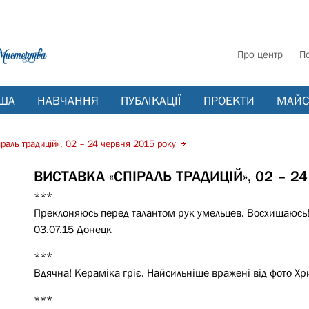
Про центр
П
ША
НАВЧАННЯ
ПУБЛІКАЦІЇ
ПРОЕКТИ
МАЙС
іраль традицій», 02 – 24 червня 2015 року
ВИСТАВКА «СПІРАЛЬ ТРАДИЦІЙ», 02 – 2
***
Преклоняюсь перед талантом рук умельцев. Восхищаюсь! 
03.07.15 Донецк
***
Вдячна! Кераміка гріє. Найсильніше вражені від фото Хр
***