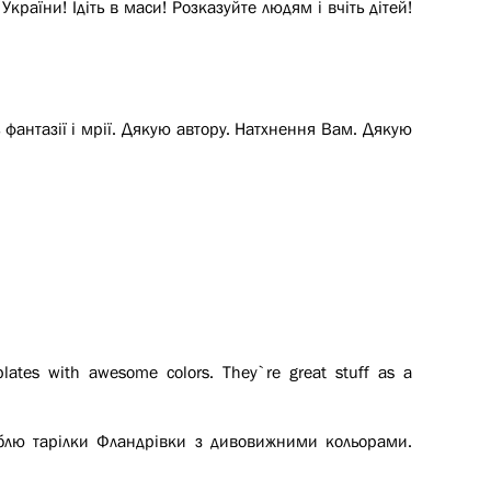
аїни! Ідіть в маси! Розказуйте людям і вчіть дітей!
фантазії і мрії. Дякую автору. Натхнення Вам. Дякую
plates with awesome colors. They`re great stuff as a
юблю тарілки Фландрівки з дивовижними кольорами.