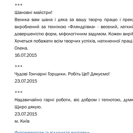
***
Шановні майстри!
Велика вам шана і дяка за вашу творчу працю і прекр
вироблений за технікою «Фляндрівка» - веселий, легк
довершеністю форм, міфологічним задумом. Кожен виріб
Хочеться побажати всім творчих успіхів, натхненної праці
Олена.
16.07.2015
***
Чудові Гончарні Горщики. Робіть Це!! Дякуємо!
23.07.2015
***
Надзвичайно гарні роботи, віє добром і теплотою, дум
Щиро дякую.
23.07.2015
м. Київ
Фоторепортаж із відкриття виставки