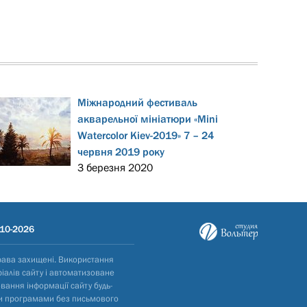
Міжнародний фестиваль
акварельної мініатюри «Mini
Watercolor Kiev-2019» 7 – 24
червня 2019 року
3 березня 2020
10-2026
рава захищені. Використання
іалів сайту і автоматизоване
вання інформації сайту будь-
и програмами без письмового