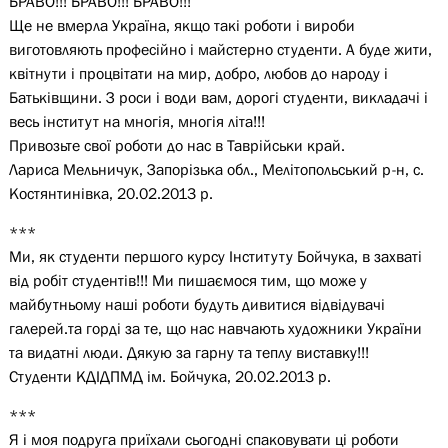
БРАВО!!! БРАВО!!! БРАВО!!!
Ще не вмерла Україна, якщо такі роботи і вироби
виготовляють професійно і майстерно студенти. А буде жити,
квітнути і процвітати на мир, добро, любов до народу і
Батьківщини. З роси і води вам, дорогі студенти, викладачі і
весь інститут на многія, многія літа!!!
Привозьте свої роботи до нас в Таврійськи край.
Лариса Мельничук, Запорізька обл., Мелітопольський р-н, с.
Костянтинівка, 20.02.2013 р.
***
Ми, як студенти першого курсу Інституту Бойчука, в захваті
від робіт студентів!!! Ми пишаємося тим, що може у
майбутньому наші роботи будуть дивитися відвідувачі
галерей.та горді за те, що нас навчають художники України
та видатні люди. Дякую за гарну та теплу виставку!!!
Студенти КДІДПМД ім. Бойчука, 20.02.2013 р.
***
Я і моя подруга приїхали сьогодні спаковувати ці роботи