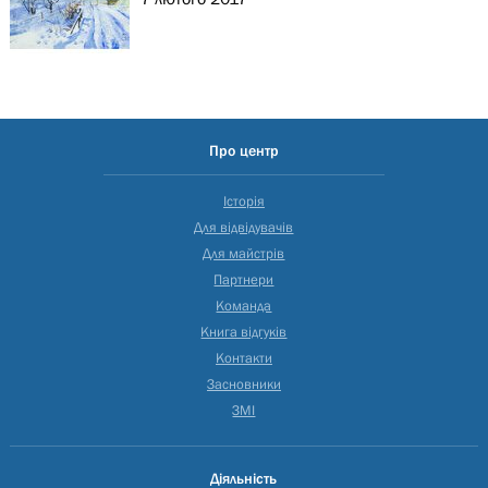
Про центр
Історія
Для відвідувачів
Для майстрів
Партнери
Команда
Книга відгуків
Контакти
Засновники
ЗМІ
Діяльність