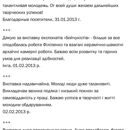
талантливая молодежь. От всей души желаем дальнейших
творческих успехов!
Благодарные посетители, 31.01.2013 г.
***
Дякую за виставку експонатів «бойчукістів» - більше за все
сподобалась робота Філіпенко та взагалі керамічно-шамотні
архаїчні камерні роботи. Бажаю всім розвитку та гарних
умов для реалізації здібностей.
Інга, 01.02.2013 р.
***
Виставка надзвичайна. Молоді люди дуже талановиті.
Викладачам велика подяка і низький поклон за
самовідданість у праці. Бажаю успіхів в творчості і житті
молодим обдаруванням.
02.02.2013 р.
***
Виставка дуже позитивна та гарна. Дуже сподобалось багато