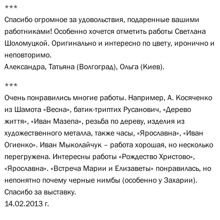
***
Спасибо огромное за удовольствия, подаренные вашими
работниками! Особенно хочется отметить работы Светлана
Шоломуцкой. Оригинально и интересно по цвету, иронично и
неповторимо.
Александра, Татьяна (Волгоград), Ольга (Киев).
***
Очень понравились многие работы. Например, А. Косяченко
из Шамота «Весна», батик-триптих Русанович, «Дерево
життя», «Иван Мазепа», резьба по дереву, изделия из
художественного металла, также часы, «Ярославна», «Иван
Огиенко». Иван Мыколайчук – работа хорошая, но несколько
перегружена. Интересны работы «Рождество Христово»,
«Ярославна». «Встреча Марии и Елизаветы» понравилась, но
непонятно почему черные нимбы (особенно у Захарии).
Спасибо за выставку.
14.02.2013 г.