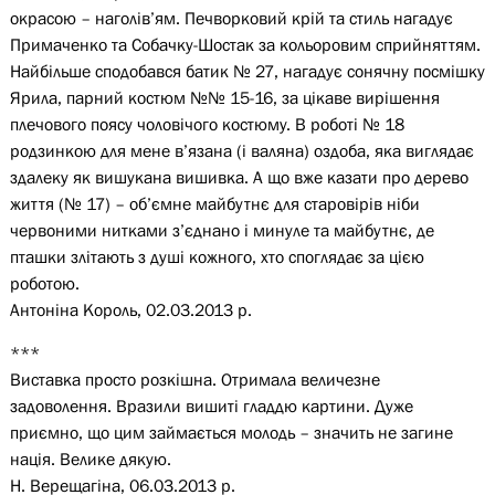
окрасою – наголів’ям. Печворковий крій та стиль нагадує
Примаченко та Собачку-Шостак за кольоровим сприйняттям.
Найбільше сподобався батик № 27, нагадує сонячну посмішку
Ярила, парний костюм №№ 15-16, за цікаве вирішення
плечового поясу чоловічого костюму. В роботі № 18
родзинкою для мене в’язана (і валяна) оздоба, яка виглядає
здалеку як вишукана вишивка. А що вже казати про дерево
життя (№ 17) – об’ємне майбутнє для старовірів ніби
червоними нитками з’єднано і минуле та майбутнє, де
пташки злітають з душі кожного, хто споглядає за цією
роботою.
Антоніна Король, 02.03.2013 р.
***
Виставка просто розкішна. Отримала величезне
задоволення. Вразили вишиті гладдю картини. Дуже
приємно, що цим займається молодь – значить не загине
нація. Велике дякую.
Н. Верещагіна, 06.03.2013 р.