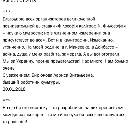
Київ, 27.01.2018
***
Благодарю всех организаторов великолепной,
познавательной выставки «Філософія каліграфії». Философия
– наука о мудрости; но в жизненном измерении она
присутствует во всем. Вот и в калиграфии. Изысканно,
утонченно. На моей родине, в г. Макеевке, в Донбассе –
война, душа у меня разбита, замерзла. А вы вот отогрели.
Мы за Украину, против предательства! Нас много. Нам больно
очень.
С уважением: Бирюкова Лариса Витальевна,
бывший работник культуры.
30.01.2018
***
На цю би ото виставку – та розробників наших прописів для
молодших школярів – то мо й їм було би веселіше навчатися
та радісніш!