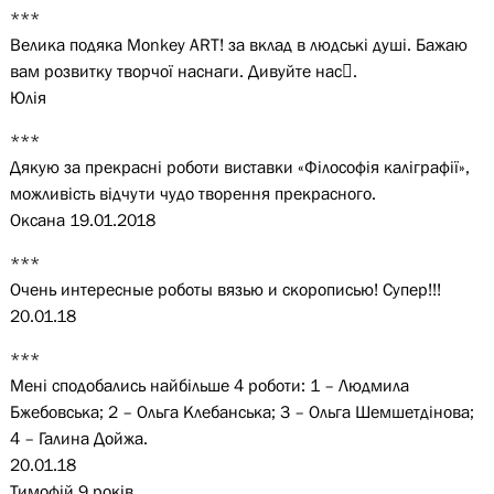
***
Велика подяка Monkey ART! за вклад в людські душі. Бажаю
вам розвитку творчої наснаги. Дивуйте нас.
Юлія
***
Дякую за прекрасні роботи виставки «Філософія каліграфії»,
можливість відчути чудо творення прекрасного.
Оксана 19.01.2018
***
Очень интересные роботы вязью и скорописью! Супер!!!
20.01.18
***
Мені сподобались найбільше 4 роботи: 1 – Людмила
Бжебовська; 2 – Ольга Клебанська; 3 – Ольга Шемшетдінова;
4 – Галина Дойжа.
20.01.18
Тимофій 9 років