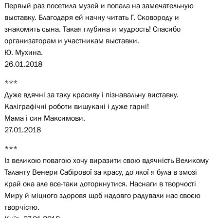
Первый раз посетила музей и попала на замечательную
выставку. Благодаря ей начну читать Г. Сковороду и
знакомить сына. Такая глубина и мудрость! Спасибо
организаторам и участникам выставки.
Ю. Мухина.
26.01.2018
***
Дуже вдячні за таку красиву і пізнавальну виставку.
Каліграфічні роботи вишукані і дуже гарні!
Мама і син Максимови.
27.01.2018
***
Із великою повагою хочу виразити свою вдячність Великому
Таланту Венери Сабірової за красу, до якої я була в змозі
край ока але все-таки доторкнутися. Наснаги в творчості
Миру й міцного здоровя щоб надовго радували нас своєю
творчістю.