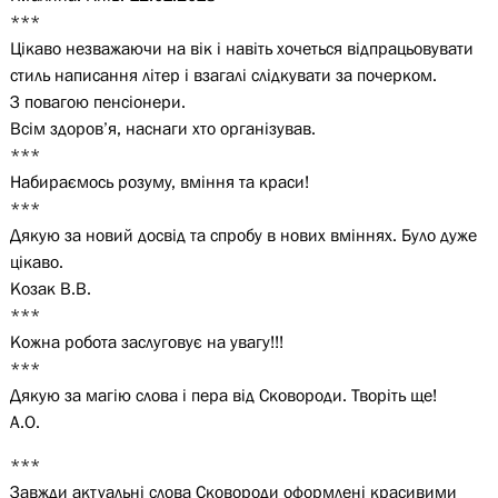
***
Цікаво незважаючи на вік і навіть хочеться відпрацьовувати
стиль написання літер і взагалі слідкувати за почерком.
З повагою пенсіонери.
Всім здоров’я, наснаги хто організував.
***
Набираємось розуму, вміння та краси!
***
Дякую за новий досвід та спробу в нових вміннях. Було дуже
цікаво.
Козак В.В.
***
Кожна робота заслуговує на увагу!!!
***
Дякую за магію слова і пера від Сковороди. Творіть ще!
А.О.
***
Завжди актуальні слова Сковороди оформлені красивими