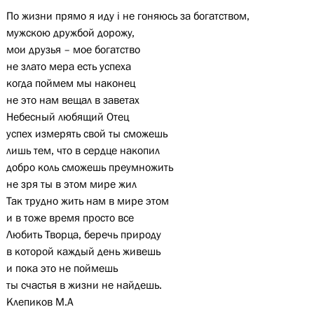
По жизни прямо я иду і не гоняюсь за богатством,
мужскою дружбой дорожу,
мои друзья – мое богатство
не злато мера есть успеха
когда поймем мы наконец
не это нам вещал в заветах
Небесный любящий Отец
успех измерять свой ты сможешь
лишь тем, что в сердце накопил
добро коль сможешь преумножить
не зря ты в этом мире жил
Так трудно жить нам в мире этом
и в тоже время просто все
Любить Творца, беречь природу
в которой каждый день живешь
и пока это не поймешь
ты счастья в жизни не найдешь.
Клепиков М.А