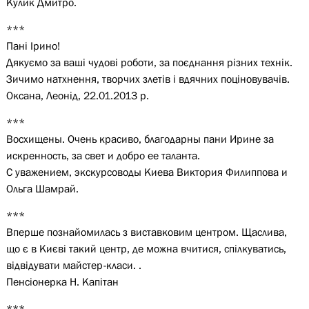
Кулик Дмитро.
***
Пані Ірино!
Дякуємо за ваші чудові роботи, за поєднання різних технік.
Зичимо натхнення, творчих злетів і вдячних поціновувачів.
Оксана, Леонід, 22.01.2013 р.
***
Восхищены. Очень красиво, благодарны пани Ирине за
искренность, за свет и добро ее таланта.
С уважением, экскурсоводы Киева Виктория Филиппова и
Ольга Шамрай.
***
Вперше познайомилась з виставковим центром. Щаслива,
що є в Києві такий центр, де можна вчитися, спілкуватись,
відвідувати майстер-класи. .
Пенсіонерка Н. Капітан
***