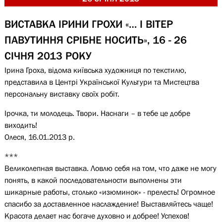
ВИСТАВКА ІРИНИ ГРОХИ «… І ВІТЕР
ПАВУТИННЯ СРІБНЕ НОСИТЬ», 16 - 26
СІЧНЯ 2013 РОКУ
Ірина Гроха, відома київська художниця по текстилю,
представила в Центрі Української Культури та Мистецтва
персональну виставку своїх робіт.
Ірочка, ти молодець. Твори. Наснаги – в тебе це добре
виходить!
Олеся, 16.01.2013 р.
***
Великолепная выставка. Ловлю себя на том, что даже не могу
понять, в какой последовательности выполнены эти
шикарные работы, столько «изюминок» - прелесть! Огромное
спасибо за доставленное наслаждение! Выставляйтесь чаще!
Красота делает нас богаче духовно и добрее! Успехов!