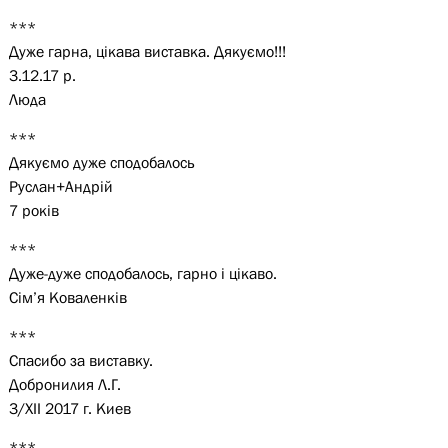
***
Дуже гарна, цікава виставка. Дякуємо!!!
3.12.17 р.
Люда
***
Дякуємо дуже сподобалось
Руслан+Андрій
7 років
***
Дуже-дуже сподобалось, гарно і цікаво.
Сім’я Коваленків
***
Спасибо за виставку.
Добронилия Л.Г.
3/ХІІ 2017 г. Киев
***