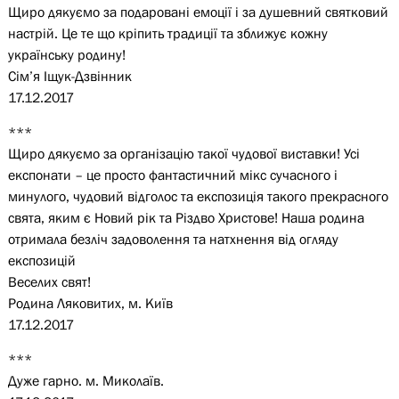
Щиро дякуємо за подаровані емоції і за душевний святковий
настрій. Це те що кріпить традиції та зближує кожну
українську родину!
Сім’я Іщук-Дзвінник
17.12.2017
***
Щиро дякуємо за організацію такої чудової виставки! Усі
експонати – це просто фантастичний мікс сучасного і
минулого, чудовий відголос та експозиція такого прекрасного
свята, яким є Новий рік та Різдво Христове! Наша родина
отримала безліч задоволення та натхнення від огляду
експозицій
Веселих свят!
Родина Ляковитих, м. Київ
17.12.2017
***
Дуже гарно. м. Миколаїв.