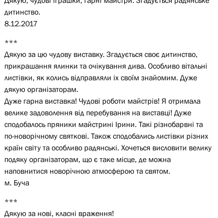
Дякую, чудові іграшки, гарні майстри. Згадується радянське
дитинство.
8.12.2017
***
Дякую за цю чудову виставку. Згадується своє дитинство,
прикрашання ялинки та очікування дива. Особливо вітальні
листівки, як колись відправляли іх своїм знайомим. Дуже
дякую організаторам.
Дуже гарна виставка! Чудові роботи майстрів! Я отримала
велике задоволення від перебування на виставці! Дуже
сподобалось пряники майстрині Ірини. Такі різнобарвні та
по-новорічному святкові. Також сподобались листівки різних
країн світу та особливо радянські. Хочеться висловити велику
подяку організаторам, що є таке місце, де можна
наповнитися новорічною атмосферою та святом.
м. Буча
***
Дякую за нові, класні враження!