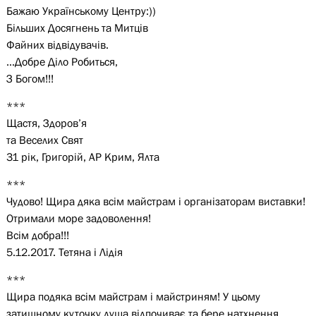
Бажаю Українському Центру:))
Більших Досягнень та Митців
Файних відвідувачів.
…Добре Діло Робиться,
З Богом!!!
***
Щастя, Здоров’я
та Веселих Свят
31 рік, Григорій, АР Крим, Ялта
***
Чудово! Щира дяка всім майстрам і організаторам виставки!
Отримали море задоволення!
Всім добра!!!
5.12.2017. Тетяна і Лідія
***
Щира подяка всім майстрам і майстриням! У цьому
затишному куточку душа відпочиває та бере натхнення.