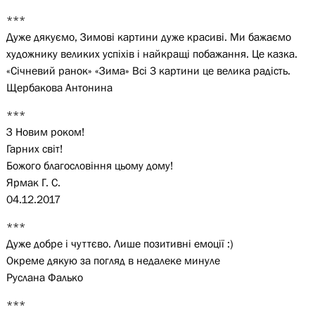
***
Дуже дякуємо, Зимові картини дуже красиві. Ми бажаємо
художнику великих успіхів і найкращі побажання. Це казка.
«Січневий ранок» «Зима» Всі 3 картини це велика радість.
Щербакова Антонина
***
З Новим роком!
Гарних світ!
Божого благословіння цьому дому!
Ярмак Г. С.
04.12.2017
***
Дуже добре і чуттєво. Лише позитивні емоції :)
Окреме дякую за погляд в недалеке минуле
Руслана Фалько
***