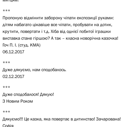
***
Пропоную відмінити заборону чіпати експозиції руками:
дітям набагато цікавіше все чіпати, пробувати на дотик,
крутити, повертати і т.д. Хіба від однієї побитої іграшки
виставка стане гіршою? А так – класна новорічна казочка!
Гоч П. І. (студ. КМА)
06.12.2017
***
Дуже дякуємо, нам сподобалось.
02.12.2017
***
Дуже сподобалося! Дякую!
З Новим Роком
***
Дякуємо!!! Це казка, яка повертає в дитинство! Зачарована!
Софія