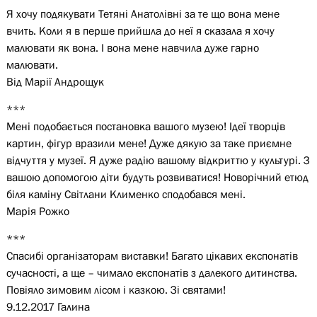
Я хочу подякувати Тетяні Анатолівні за те що вона мене
вчить. Коли я в перше прийшла до неї я сказала я хочу
малювати як вона. І вона мене навчила дуже гарно
малювати.
Від Марії Андрощук
***
Мені подобається постановка вашого музею! Ідеї творців
картин, фігур вразили мене! Дуже дякую за таке приємне
відчуття у музеї. Я дуже радію вашому відкриттю у культурі. З
вашою допомогою діти будуть розвиватися! Новорічний етюд
біля каміну Світлани Клименко сподобався мені.
Марія Рожко
***
Спасибі організаторам виставки! Багато цікавих експонатів
сучасності, а ще – чимало експонатів з далекого дитинства.
Повіяло зимовим лісом і казкою. Зі святами!
9.12.2017 Галина