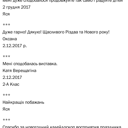
мені дуже сподобалося продовжуйте так само і радуйте дітей
2 грудня 2017
Яся
***
Дуже гарно! Дякую! Щасливого Різдва та Нового року!
Оксана
2.12.2017 р.
***
Мені сподобалась виставка.
Катя Верещагіна
2.12.2017
2-А Клас
***
Найкращіх побажань
Яся
***
Спасибо за новогодний калейдоскоп восприятия праздника,