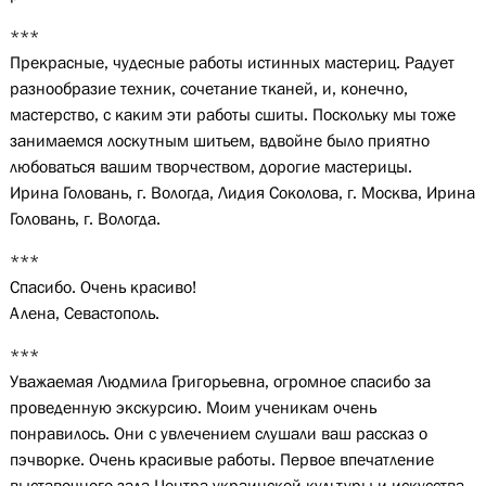
***
Прекрасные, чудесные работы истинных мастериц. Радует
разнообразие техник, сочетание тканей, и, конечно,
мастерство, с каким эти работы сшиты. Поскольку мы тоже
занимаемся лоскутным шитьем, вдвойне было приятно
любоваться вашим творчеством, дорогие мастерицы.
Ирина Головань, г. Вологда, Лидия Соколова, г. Москва, Ирина
Головань, г. Вологда.
***
Спасибо. Очень красиво!
Алена, Севастополь.
***
Уважаемая Людмила Григорьевна, огромное спасибо за
проведенную экскурсию. Моим ученикам очень
понравилось. Они с увлечением слушали ваш рассказ о
пэчворке. Очень красивые работы. Первое впечатление
выставочного зала Центра украинской культуры и искусства