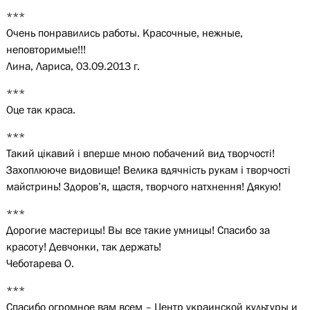
***
Очень понравились работы. Красочные, нежные,
неповторимые!!!
Лина, Лариса, 03.09.2013 г.
***
Оце так краса.
***
Такий цікавий і вперше мною побачений вид творчості!
Захоплююче видовище! Велика вдячність рукам і творчості
майстринь! Здоров’я, щастя, творчого натхнення! Дякую!
***
Дорогие мастерицы! Вы все такие умницы! Спасибо за
красоту! Девчонки, так держать!
Чеботарева О.
***
Спасибо огромное вам всем – Центр украинской культуры и