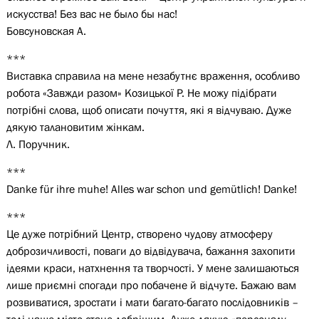
искусства! Без вас не было бы нас!
Бовсуновская А.
***
Виставка справила на мене незабутнє враження, особливо
робота «Завжди разом» Козицької Р. Не можу підібрати
потрібні слова, щоб описати почуття, які я відчуваю. Дуже
дякую талановитим жінкам.
Л. Поручник.
***
Danke für ihre muhe! Alles war schon und gemütlich! Danke!
***
Це дуже потрібний Центр, створено чудову атмосферу
доброзичливості, поваги до відвідувача, бажання захопити
ідеями краси, натхнення та творчості. У мене залишаються
лише приємні спогади про побачене й відчуте. Бажаю вам
розвиватися, зростати і мати багато-багато послідовників –