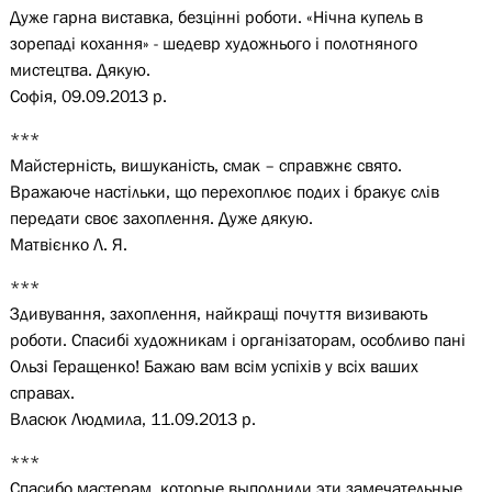
Дуже гарна виставка, безцінні роботи. «Нічна купель в
зорепаді кохання» - шедевр художнього і полотняного
мистецтва. Дякую.
Софія, 09.09.2013 р.
***
Майстерність, вишуканість, смак – справжнє свято.
Вражаюче настільки, що перехоплює подих і бракує слів
передати своє захоплення. Дуже дякую.
Матвієнко Л. Я.
***
Здивування, захоплення, найкращі почуття визивають
роботи. Спасибі художникам і організаторам, особливо пані
Ользі Геращенко! Бажаю вам всім успіхів у всіх ваших
справах.
Власюк Людмила, 11.09.2013 р.
***
Спасибо мастерам, которые выполнили эти замечательные