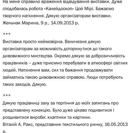
На мене справило враження відвідування виставки. Дуже
сподобалась робота «Калейдоскоп» Цой Мірі. Бажаємо
творчого натхнення. Дякую організаторам виставки.
Женьчак Марина, 9 р., 14.09.2013 р.
***
Виставка просто неймовірна. Величезне дякую
організаторам за можливість доторкнутися до такого
дивовижного мистецтва. Окремо дякую за доброзичливість
працівників – дуже приємно перебувати в атмосфері світлих
людей. Натхнення вам, сил та бажання продовжувати
займатись такою дивовижною справою. Люди потребують
таких заходів. Дякую.
***
Дякую працівниці залу за терпіння до моїх запитань про
представлену колекцію. Було дуже цікаво подивитися і
роздивитися вироби: клаптики та картини.
Віталій А. Ракс, представник текстильного ринку, 16.05.2013
р.