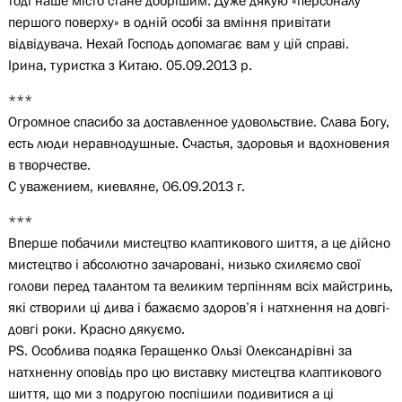
тоді наше місто стане добрішим. Дуже дякую «персоналу
першого поверху» в одній особі за вміння привітати
відвідувача. Нехай Господь допомагає вам у цій справі.
Ірина, туристка з Китаю. 05.09.2013 р.
***
Огромное спасибо за доставленное удовольствие. Слава Богу,
есть люди неравнодушные. Счастья, здоровья и вдохновения
в творчестве.
С уважением, киевляне, 06.09.2013 г.
***
Вперше побачили мистецтво клаптикового шиття, а це дійсно
мистецтво і абсолютно зачаровані, низько схиляємо свої
голови перед талантом та великим терпінням всіх майстринь,
які створили ці дива і бажаємо здоров’я і натхнення на довгі-
довгі роки. Красно дякуємо.
PS. Особлива подяка Геращенко Ользі Олександрівні за
натхненну оповідь про цю виставку мистецтва клаптикового
шиття, що ми з подругою поспішили подивитися а ці