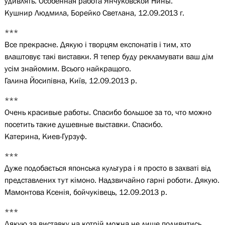
удивлять. Особенная работа Янчуковской Нины.
Кушнир Людмила, Борейко Светлана, 12.09.2013 г.
***
Все прекрасне. Дякую і творцям експонатів і тим, хто
влаштовує такі виставки. Я тепер буду рекламувати ваш дім
усім знайомим. Всього найкращого.
Галина Йосипівна, Київ, 12.09.2013 р.
***
Очень красивые работы. Спасибо большое за то, что можно
посетить такие душевные выставки. Спасибо.
Катерина, Киев-Гурзуф.
***
Дуже подобається японська культура і я просто в захваті від
представлених тут кімоно. Надзвичайно гарні роботи. Дякую.
Мамонтова Ксенія, бойчуківець, 12.09.2013 р.
***
Дякую за виставку на котрій можна не лише подивитись,