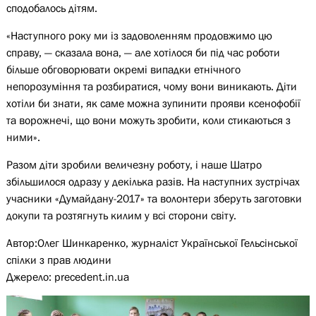
сподобалось дітям.
«Наступного року ми із задоволенням продовжимо цю
справу, — сказала вона, — але хотілося би під час роботи
більше обговорювати окремі випадки етнічного
непорозуміння та розбиратися, чому вони виникають. Діти
хотіли би знати, як саме можна зупинити прояви ксенофобії
та ворожнечі, що вони можуть зробити, коли стикаються з
ними».
Разом діти зробили величезну роботу, і наше Шатро
збільшилося одразу у декілька разів. На наступних зустрічах
учасники «Думайдану-2017» та волонтери зберуть заготовки
докупи та розтягнуть килим у всі сторони світу.
Автор:Олег Шинкаренко, журналіст Української Гельсінської
спілки з прав людини
Джерело: precedent.in.ua