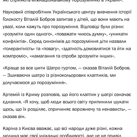
Науковий співробітник Українського центру вивчення історії
Голокосту Віталій Бобров запитав у дітей, що вони мають на
увазі, коли кажуть про порозуміння. Відповіді були різни:
«розуміти один одного», «поважати чиюсь думку», «уникати
конфліктів». Серед синонімів до порозуміння діти назвали
«толерантність» та «повагу», «здатність домовлятися та йти на
компроміс», «намагання та спроби зрозуміти інших».
«Краще за все шити Шатро гуртом, — сказав Віталій Бобров.
— Зшиваючи шатро із різнокольорових клаптиків, ми
долучаємося до порозуміння».
Артемій із Криму розповів, що його клаптик у шатрі означає
єднання. «Я хочу, щоб люди всього світу припинили шукати
щось, що їх розділяє, спричиняє ворожнечу та ненависть», —
сказав він.
Каріна з Києва вважає, що всі народи дуже різні, кожна
людина має свої унікальні особливості, але це не привід