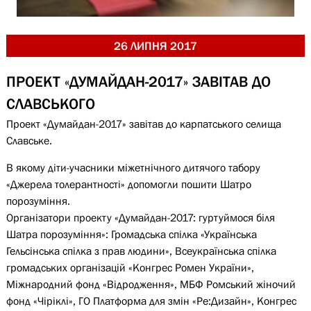
26 ЛИПНЯ 2017
ПРОЕКТ «ДУМАЙДАН-2017» ЗАВІТАВ ДО
СЛАВСЬКОГО
Проект «Думайдан-2017» завітав до карпатського селища
Славське.
В якому діти-учасники міжетнічного дитячого табору
«Джерела толерантності» допомогли пошити Шатро
порозуміння.
Організатори проекту «Думайдан-2017: гуртуймося біля
Шатра порозуміння»: Громадська спілка «Українська
Гельсінська спілка з прав людини», Всеукраїнська спілка
громадських організацій «Конгрес Ромен України»,
Міжнародний фонд «Відродження», МБФ Ромський жіночий
фонд «Чіріклі», ГО Платформа для змін «Ре:Дизайн», Конгрес