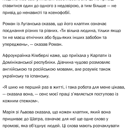
ставитися один до одного з недовірою, а тим більше — не
привід до ненависті та ксенофобії.
Роман із Луганська сказав, що його клаптик означає
поєднання різних та рівних. «Ти вільна людина, тільки якщо
ти не маєш етнічних або будь-яких інших забобон та
упереджень», — сказав Роман.
Афроукраїнка Кімберлі каже, що приїхала у Карпати із
Домініканської республіки. Дівчина чудово розмовляє
англійською та російською мовами, але розуміє також
українську та іспанську.
«Я шию не перший раз в житті, і така робота для мене цікава,
— сказала вона, — сенс моєї праці з’являється поступово із
кожним стежком».
Марія зі Львова сказала, що кожен клаптик, який вона
пришиває до Шатра, означає для неї ще одне слово у
промові, яка об’єднує людей. Ці слова мають розчаклувати