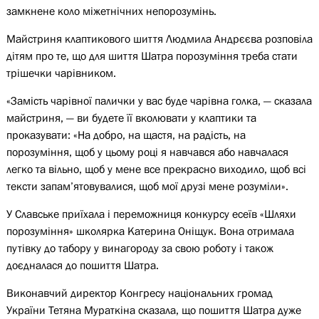
замкнене коло міжетнічних непорозумінь.
Майстриня клаптикового шиття Людмила Андрєєва розповіла
дітям про те, що для шиття Шатра порозуміння треба стати
трішечки чарівником.
«Замість чарівної палички у вас буде чарівна голка, — сказала
майстриня, — ви будете її вколювати у клаптики та
проказувати: «На добро, на щастя, на радість, на
порозуміння, щоб у цьому році я навчався або навчалася
легко та вільно, щоб у мене все прекрасно виходило, щоб всі
тексти запам’ятовувалися, щоб мої друзі мене розуміли».
У Славське приїхала і переможниця конкурсу есеїв «Шляхи
порозуміння» школярка Катерина Оніщук. Вона отримала
путівку до табору у винагороду за свою роботу і також
доєдналася до пошиття Шатра.
Виконавчий директор Конгресу національних громад
України Тетяна Мураткіна сказала, що пошиття Шатра дуже