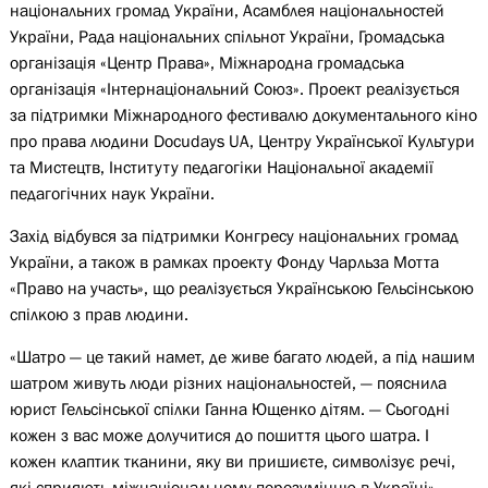
національних громад України, Асамблея національностей
України, Рада національних спільнот України, Громадська
організація «Центр Права», Міжнародна громадська
організація «Інтернаціональний Союз». Проект реалізується
за підтримки Міжнародного фестивалю документального кіно
про права людини Docudays UA, Центру Української Культури
та Мистецтв, Інституту педагогіки Національної академії
педагогічних наук України.
Захід відбувся за підтримки Конгресу національних громад
України, а також в рамках проекту Фонду Чарльза Мотта
«Право на участь», що реалізується Українською Гельсінською
спілкою з прав людини.
«Шатро — це такий намет, де живе багато людей, а під нашим
шатром живуть люди різних національностей, — пояснила
юрист Гельсінської спілки Ганна Ющенко дітям. — Сьогодні
кожен з вас може долучитися до пошиття цього шатра. І
кожен клаптик тканини, яку ви пришиєте, символізує речі,
які сприяють міжнаціональному порозумінню в Україні».