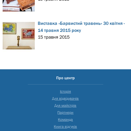
Виставка «Барвистий травень» 30 квітня -
14 травня 2015 року
15 травня 2015
Про центр
Історія
Для відвідувачів
Для майстрів
Партнери
Команда
Книга відгуків