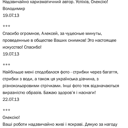
Надзвичайно харизматичний автор. Успіхів, Олексію!
Володимир
19.07.13
***
Спасибо огромное, Алексей, за чудесные минуты,
проведенные в обществе Ваших снимков! Это настоящее
искусство! Спасибо!
19.07.13
***
Найбільше мені сподобалося фото - стрибки через багаття,
стрибки з води, а також ця українська дівчина, з
різнокольоровими стрічками. Інші фото теж відзначаються
виразністю образів. Бажаю здоров’я і наснаги!
22.07.13
***
Олексію!
Ваші роботи надзвичайно живі і яскраві. Дякую за нагоду