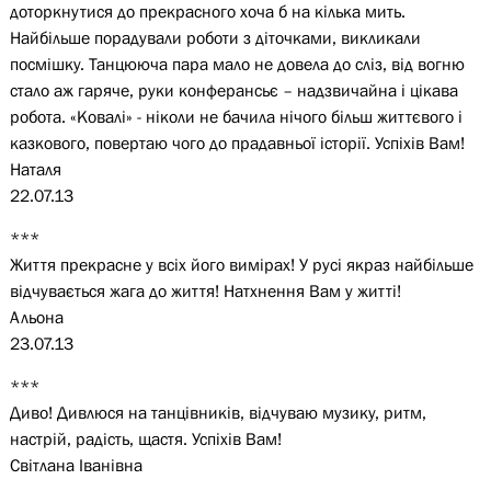
доторкнутися до прекрасного хоча б на кілька мить.
Найбільше порадували роботи з діточками, викликали
посмішку. Танцююча пара мало не довела до сліз, від вогню
стало аж гаряче, руки конферансьє – надзвичайна і цікава
робота. «Ковалі» - ніколи не бачила нічого більш життєвого і
казкового, повертаю чого до прадавньої історії. Успіхів Вам!
Наталя
22.07.13
***
Життя прекрасне у всіх його вимірах! У русі якраз найбільше
відчувається жага до життя! Натхнення Вам у житті!
Альона
23.07.13
***
Диво! Дивлюся на танцівників, відчуваю музику, ритм,
настрій, радість, щастя. Успіхів Вам!
Світлана Іванівна