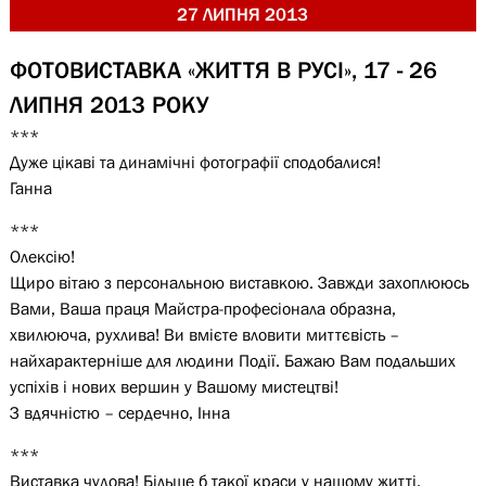
27 ЛИПНЯ 2013
ФОТОВИСТАВКА «ЖИТТЯ В РУСІ», 17 - 26
ЛИПНЯ 2013 РОКУ
***
Дуже цікаві та динамічні фотографії сподобалися!
Ганна
***
Олексію!
Щиро вітаю з персональною виставкою. Завжди захоплююсь
Вами, Ваша праця Майстра-професіонала образна,
хвилююча, рухлива! Ви вмієте вловити миттєвість –
найхарактерніше для людини Події. Бажаю Вам подальших
успіхів і нових вершин у Вашому мистецтві!
З вдячністю – сердечно, Інна
***
Виставка чудова! Більше б такої краси у нашому житті.