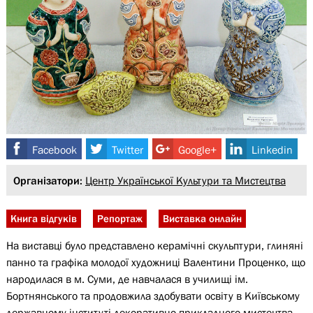
Facebook
Twitter
Google+
Linkedin
Організатори:
Центр Української Культури та Мистецтва
Книга відгуків
Репортаж
Виставка онлайн
На виставці було представлено керамічні скульптури, глиняні
панно та графіка молодої художниці Валентини Проценко, що
народилася в м. Суми, де навчалася в училищі ім.
Бортнянського та продовжила здобувати освіту в Київському
державному інституті декоративно-прикладного мистецтва