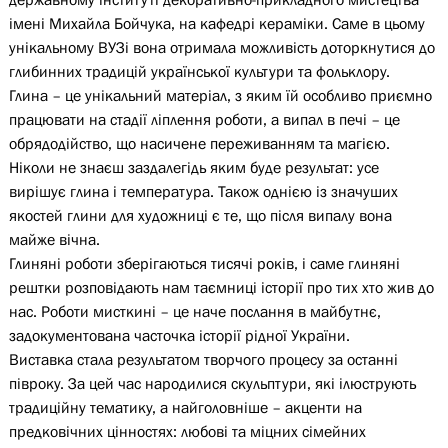
імені Михайла Бойчука, на кафедрі кераміки. Саме в цьому
унікальному ВУЗі вона отримала можливість доторкнутися до
глибинних традицій української культури та фольклору.
Глина – це унікальний матеріал, з яким їй особливо приємно
працювати на стадії ліплення роботи, а випал в печі – це
обрядодійство, що насичене переживанням та магією.
Ніколи не знаєш заздалегідь яким буде результат: усе
вирішує глина і температура. Також однією із значуших
якостей глини для художниці є те, що після випалу вона
майже вічна.
Глиняні роботи зберігаються тисячі років, і саме глиняні
рештки розповідають нам таємниці історії про тих хто жив до
нас. Роботи мисткині – це наче послання в майбутнє,
задокументована часточка історії рідної України.
Виставка стала результатом творчого процесу за останні
півроку. За цей час народилися скульптури, які ілюструють
традиційну тематику, а найголовніше – акценти на
предковічних цінностях: любові та міцних сімейних