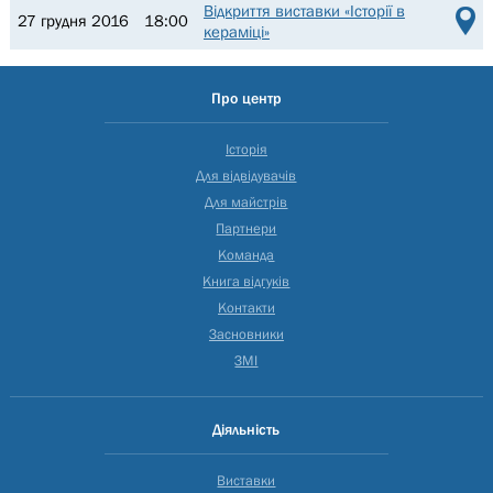
Відкриття виставки «Історії в
27 грудня 2016
18:00
кераміці»
Про центр
Історія
Для відвідувачів
Для майстрів
Партнери
Команда
Книга відгуків
Контакти
Засновники
ЗМІ
Діяльність
Виставки